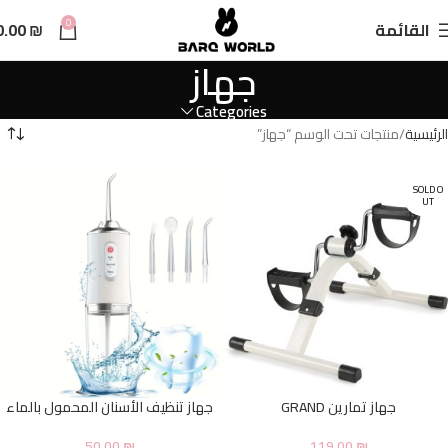
n
0
القائمة
₪
0.00
t
جهاز
Categories
الرئيسية
منتجات تحت الوسم “جهاز”
SOLD O
UT
جهاز تمارين GRAND
جهاز تنظيف الأسنان المحمول بالماء
50.00
₪
119.00
₪