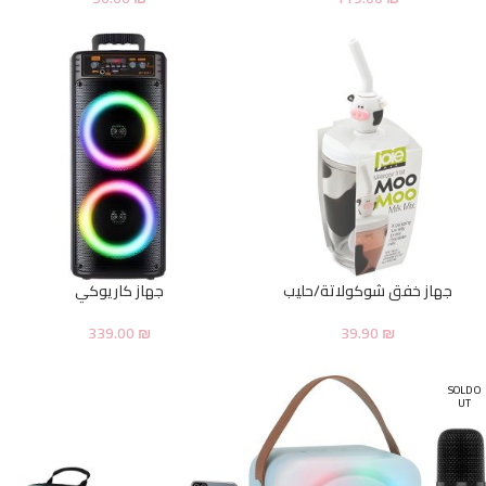
جهاز خفق شوكولاتة/حليب
جهاز كاريوكي
339.00
₪
39.90
₪
SOLD O
UT