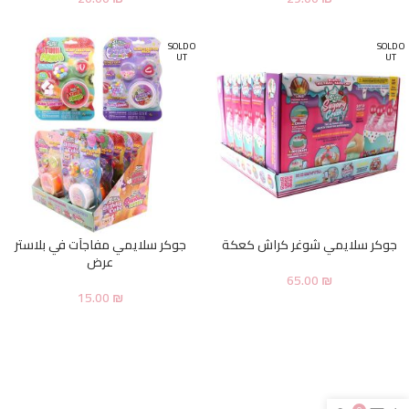
SOLD O
SOLD O
UT
UT
جوكر سلايمي شوغر كراش كعكة
جوكر سلايمي مفاجآت في بلاستر
عرض
65.00
₪
15.00
₪