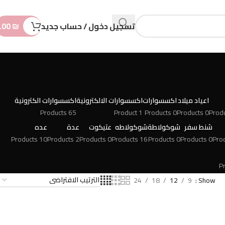
n
t
تسجيل دخول / حساب جديد
₪
.00
اعياد ميلاد
اكسسوارات
اكسسوارات الالكترونية
اكسسوارات الكترونية
65 Products
1 Product
0 Products
0 Products
شنط سفر
شوكولاطة
شوكولاطه
عتيكوت
عدة
عده
10 Products
2 Products
0 Products
16 Products
0 Products
0 Products
24
18
12
9
Show