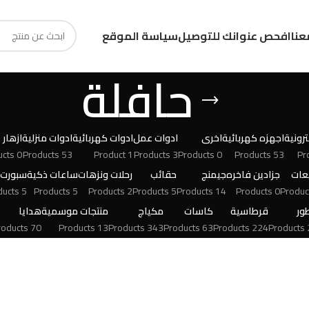
عنا
افحص عنوانك للتوصيل
سياسة الموقع
حافلة
رونية
اجهزه كهربائية
اخرى
ادوات عمل
ادوات كهربائية
ادوات منزلية
ازهار
0 Products
53 Products
1 Product
3 Products
0 Products
53 Products
عات
جزادين فاخره
جيمنج
حقائب
رحلات ونزهات
ساعات ذكية
سبورت
5 Products
5 Products
2 Products
5 Products
14 Products
0 Products
ور
قرطاسية
كاسات
مكياج
منتجات موسمية
هدايا
70 Products
13 Products
343 Products
63 Products
224 Products
24