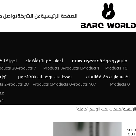
الصفحة الرئيسية
عن الشركة
تواصل م
ملابس و موضة
מחזיקים
שונות
أدوات كهربائية
أضواء
اجهزة الكت
30 Products
7 Products
9 Products
0 Products
1 Product
10 Products
اكسسوارات خفيفة
العاب
بودكاست
بوكسات BOX
تصوير
توزي
2 Products
28 Products
0 Products
0 Products
407 Products
0 Products
عط
 Products
الرئيسية
منتجات تحت الوسم “حافلة”
SOLD
OUT