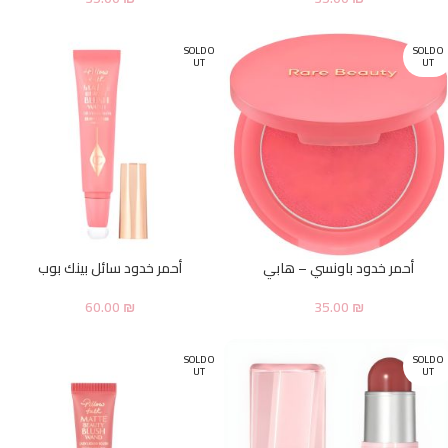
SOLD O
SOLD O
UT
UT
أحمر خدود باونسي – هابي
أحمر خدود سائل بينك بوب
60.00
₪
35.00
₪
SOLD O
SOLD O
UT
UT