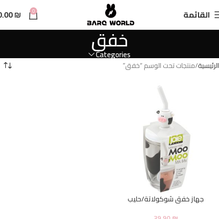
n
0
القائمة
₪
0.00
t
خفق
Categories
الرئيسية
منتجات تحت الوسم “خفق”
جهاز خفق شوكولاتة/حليب
39.90
₪