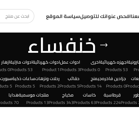
عنا
افحص عنوانك للتوصيل
سياسة الموقع
خنفساء
رونية
اجهزه كهربائية
اخرى
ادوات عمل
ادوات كهربائية
ادوات منزلية
ازهار
0 Products
53 Products
1 Product
3 Products
0 Products
53 Products
عات
جزادين فاخره
جيمنج
حقائب
رحلات ونزهات
ساعات ذكية
سبورت
5 Products
5 Products
2 Products
5 Products
14 Products
0 Products
ور
قرطاسية
كاسات
مكياج
منتجات موسمية
هدايا
70 Products
13 Products
343 Products
63 Products
224 Products
24