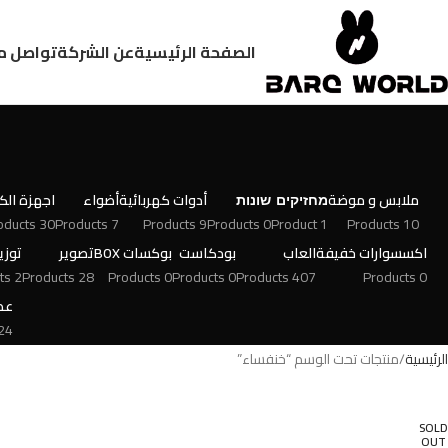
الصفحة الرئيسية
عن الشركة
تواصل م
ملابس و موضة
מחזיקים
שונות
أدوات كهربائية
أضواء
اجهزة الكت
30 Products
7 Products
9 Products
0 Products
1 Product
10 Products
اكسسوارات خفيفة
العاب
بودكاست
بوكسات BOX
تصوير
توزي
2 Products
28 Products
0 Products
0 Products
407 Products
0 Products
عط
 Products
الرئيسية
منتجات تحت الوسم “خنفساء”
SOLD
OUT