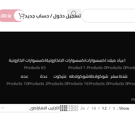
n
t
تسجيل دخول / حساب جديد
₪
.00
اعياد ميلاد
اكسسوارات
اكسسوارات الالكترونية
اكسسوارات الكترونية
65 Products
1 Product
0 Products
0 Products
شنط سفر
شوكولاطة
شوكولاطه
عتيكوت
عدة
عده
10 Products
2 Products
0 Products
16 Products
0 Products
0 Products
24
18
12
9
Show