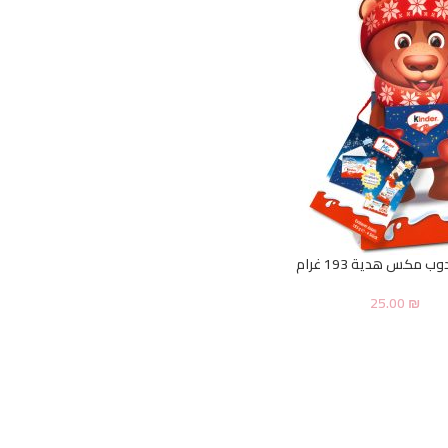
وب مكس هدية 193 غرام
25.00
₪