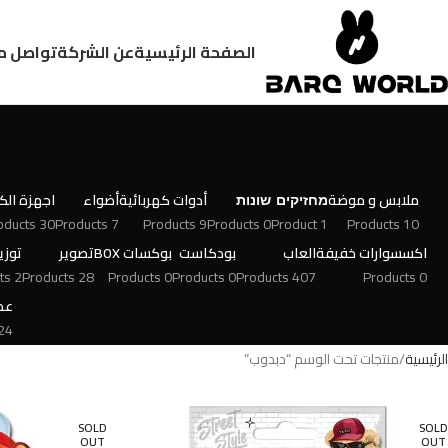
الصفحة الرئيسية
عن الشركة
تواصل م
ملابس و موضة
מחזיקים
שונות
أدوات كهربائية
أضواء
اجهزة الكت
30 Products
7 Products
9 Products
0 Products
1 Product
10 Products
اكسسوارات خفيفة
العاب
بودكاست
بوكسات BOX
تصوير
توزي
2 Products
28 Products
0 Products
0 Products
407 Products
0 Products
عط
 Products
الرئيسية
منتجات تحت الوسم “دبدوب”
SOLD
SOLD
OUT
OUT