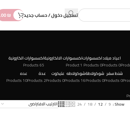
n
t
تسجيل دخول / حساب جديد
₪
.00
اعياد ميلاد
اكسسوارات
اكسسوارات الالكترونية
اكسسوارات الكترونية
65 Products
1 Product
0 Products
0 Products
شنط سفر
شوكولاطة
شوكولاطه
عتيكوت
عدة
عده
10 Products
2 Products
0 Products
16 Products
0 Products
0 Products
24
18
12
9
Show