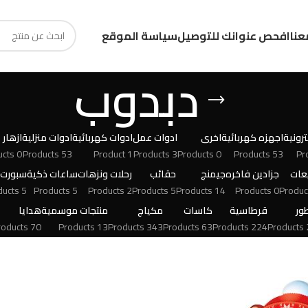
عنا
افحص عنوانك للتوصيل
سياسة الموقع
دبدوب
رونية
اجهزه كهربائية
اخرى
ادوات عمل
ادوات كهربائية
ادوات منزلية
ازهار
0 Products
53 Products
1 Product
3 Products
0 Products
53 Products
عات
جزادين فاخره
جيمنج
حقائب
رحلات ونزهات
ساعات ذكية
سبورت
5 Products
5 Products
2 Products
5 Products
14 Products
0 Products
ور
قرطاسية
كاسات
مكياج
منتجات موسمية
هدايا
70 Products
13 Products
343 Products
63 Products
224 Products
24