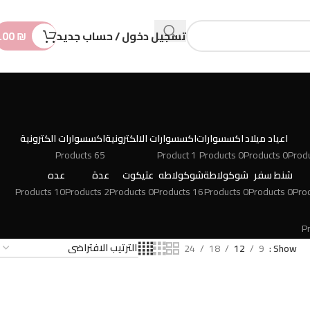
n
t
تسجيل دخول / حساب جديد
₪
.00
اعياد ميلاد
اكسسوارات
اكسسوارات الالكترونية
اكسسوارات الكترونية
65 Products
1 Product
0 Products
0 Products
شنط سفر
شوكولاطة
شوكولاطه
عتيكوت
عدة
عده
10 Products
2 Products
0 Products
16 Products
0 Products
0 Products
24
18
12
9
Show