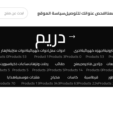
عنا
افحص عنوانك للتوصيل
سياسة الموقع
دريم
رونية
اجهزه كهربائية
اخرى
ادوات عمل
ادوات كهربائية
ادوات منزلية
ازهار
0 Products
53 Products
1 Product
3 Products
0 Products
53 Products
عات
جزادين فاخره
جيمنج
حقائب
رحلات ونزهات
ساعات ذكية
سبورت
5 Products
5 Products
2 Products
5 Products
14 Products
0 Products
ور
قرطاسية
كاسات
مكياج
منتجات موسمية
هدايا
70 Products
13 Products
343 Products
63 Products
224 Products
24