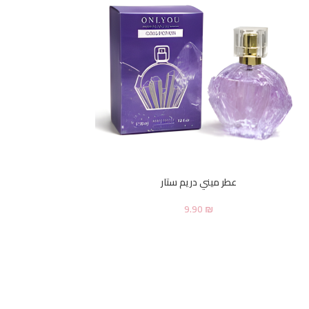
عطر ميني دريم ستار
9.90
₪