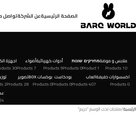
الصفحة الرئيسية
عن الشركة
تواصل م
ملابس و موضة
מחזיקים
שונות
أدوات كهربائية
أضواء
اجهزة الكت
30 Products
7 Products
9 Products
0 Products
1 Product
10 Products
اكسسوارات خفيفة
العاب
بودكاست
بوكسات BOX
تصوير
توزي
2 Products
28 Products
0 Products
0 Products
407 Products
0 Products
عط
 Products
الرئيسية
منتجات تحت الوسم “دريم”