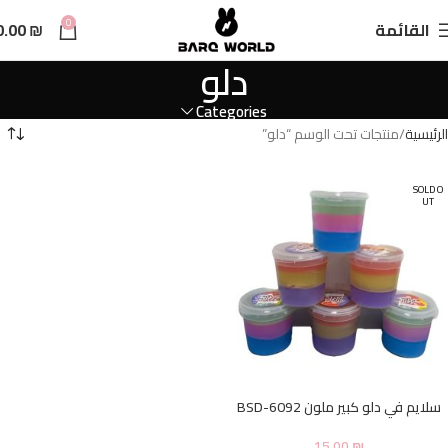
n
0
القائمة
₪
0.00
t
دلو
Categories
الرئيسية
منتجات تحت الوسم “دلو”
SOLD O
UT
سلايم في دلو كبير ملون BSD-6092
15.00
₪