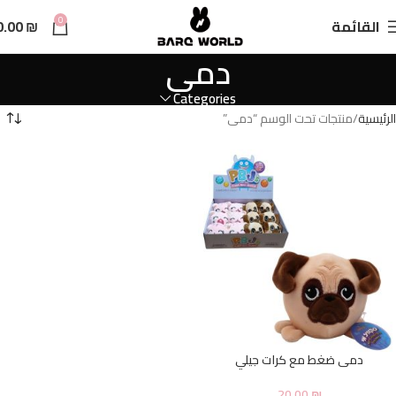
n
0
القائمة
₪
0.00
t
دمى
Categories
الرئيسية
منتجات تحت الوسم “دمى”
دمى ضغط مع كرات جيلي
20.00
₪