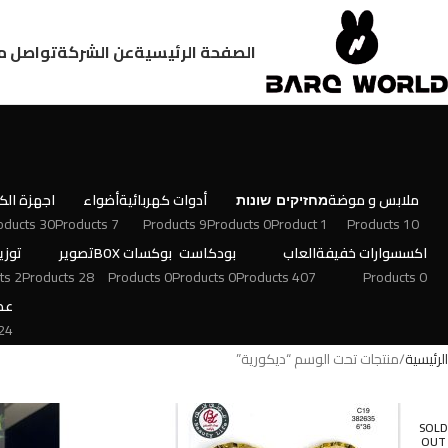
الصفحة الرئيسية
عن الشركة
تواصل م
ملابس و موضة
מחזיקים
שונות
أدوات كهربائية
أضواء
اجهزة الكت
30 Products
7 Products
9 Products
0 Products
1 Product
10 Products
اكسسوارات خفيفة
العاب
بودكاست
بوكسات BOX
تصوير
توزي
2 Products
28 Products
0 Products
0 Products
407 Products
0 Products
عط
 Products
الرئيسية
منتجات تحت الوسم “ديكورية”
SOLD
OUT