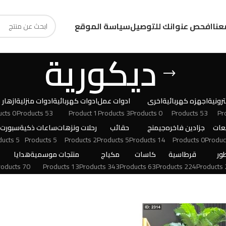
عنا
افحص عنوانك للتوصيل
سياسة الموقع
ديكورية
رونية
اجهزه كهربائية
اخرى
ادوات عمل
ادوات كهربائية
ادوات منزلية
ازهار
0 Products
53 Products
1 Product
3 Products
0 Products
53 Products
عات
جزادين فاخره
جيمنج
حقائب
رحلات ونزهات
ساعات ذكية
سبورت
5 Products
5 Products
2 Products
5 Products
14 Products
0 Products
ور
قرطاسية
كاسات
مكياج
منتجات موسمية
هدايا
70 Products
13 Products
343 Products
63 Products
224 Products
24