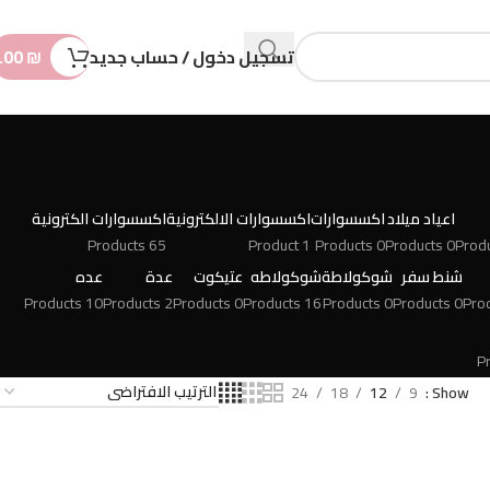
n
t
تسجيل دخول / حساب جديد
₪
.00
اعياد ميلاد
اكسسوارات
اكسسوارات الالكترونية
اكسسوارات الكترونية
65 Products
1 Product
0 Products
0 Products
شنط سفر
شوكولاطة
شوكولاطه
عتيكوت
عدة
عده
10 Products
2 Products
0 Products
16 Products
0 Products
0 Products
24
18
12
9
Show