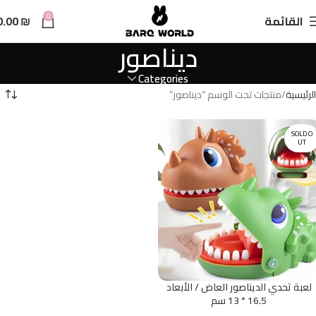
n
0
القائمة
₪
0.00
t
ديناصور
Categories
الرئيسية
منتجات تحت الوسم “ديناصور”
SOLD O
UT
لعبة تحدي الديناصور العاض / الأبعاد
16.5 * 13 سم