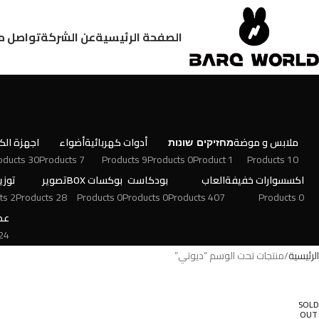
الصفحة الرئيسية
عن الشركة
تواصل م
ملابس و موضة
מחזיקים
שונות
أدوات كهربائية
أضواء
اجهزة الكت
30 Products
7 Products
9 Products
0 Products
1 Product
10 Products
اكسسوارات خفيفة
العاب
بودكاست
بوكسات BOX
تصوير
توزي
2 Products
28 Products
0 Products
0 Products
407 Products
0 Products
عط
 Products
الرئيسية
منتجات تحت الوسم “ديوتي”
SOLD
OUT