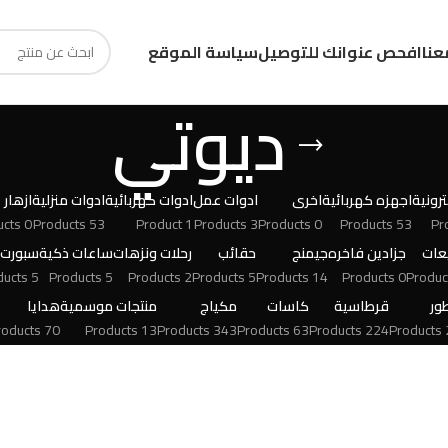
عنا
افحص عنوانك للتوصيل
سياسة الموقع
ديوتي
رونية
اجهزه كهربائية
اخرى
ادوات عمل
ادوات كهربائية
ادوات منزلية
ازهار
0 Products
53 Products
1 Product
3 Products
0 Products
53 Products
عات
جزادين فاخره
جيمنج
حقائب
رحلات ونزهات
ساعات ذكية
سبورت
5 Products
5 Products
2 Products
5 Products
14 Products
0 Products
ور
قرطاسية
كاسات
مكياج
منتجات موسمية
هدايا
70 Products
13 Products
343 Products
63 Products
224 Products
24