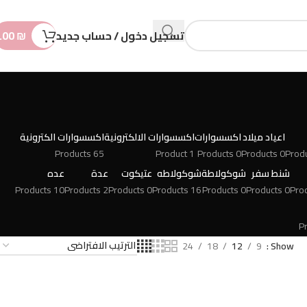
n
t
تسجيل دخول / حساب جديد
₪
.00
اعياد ميلاد
اكسسوارات
اكسسوارات الالكترونية
اكسسوارات الكترونية
65 Products
1 Product
0 Products
0 Products
شنط سفر
شوكولاطة
شوكولاطه
عتيكوت
عدة
عده
10 Products
2 Products
0 Products
16 Products
0 Products
0 Products
24
18
12
9
Show