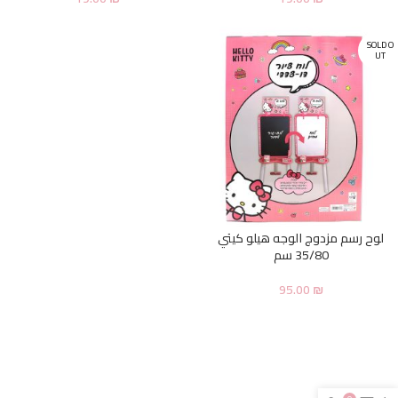
SOLD O
UT
لوح رسم مزدوج الوجه هيلو كيتي
35/80 سم
95.00
₪