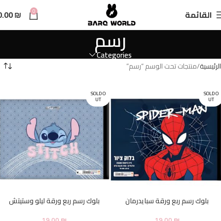
n
0
القائمة
₪
0.00
t
رسم
Categories
الرئيسية
منتجات تحت الوسم “رسم”
SOLD O
SOLD O
UT
UT
بلوك رسم ربع ورقة سبايدرمان
بلوك رسم ربع ورقة ليلو وستيتش
19.00
₪
19.00
₪