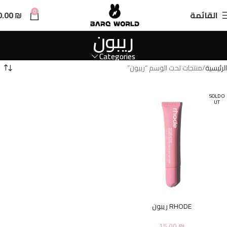
n
0
القائمة
₪
0.00
t
ريبون
Categories
الرئيسية
منتجات تحت الوسم “ريبون”
SOLD O
UT
RHODE ريبون
15.00
₪