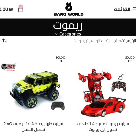
n
0
القائمة
₪
0.00
t
ريموت
Categories
الرئيسية
منتجات تحت الوسم “ريموت”
SOLD O
SOLD O
UT
UT
سيارة ريموت مقود 4 اتجاهات
سيارة طرق وعرة 1:14 ريموت 2.4G
تتحول إلى روبوت
تشمل الشحن