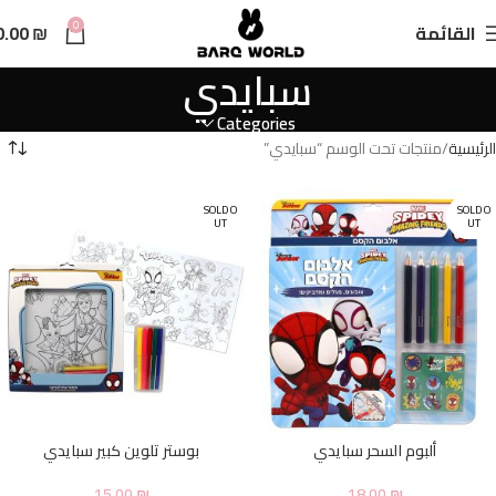
n
0
القائمة
₪
0.00
t
سبايدي
Categories
الرئيسية
منتجات تحت الوسم “سبايدي”
SOLD O
SOLD O
UT
UT
ألبوم السحر سبايدي
بوستر تلوين كبير سبايدي
15.00
₪
18.00
₪