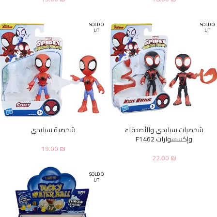
SOLD O
SOLD O
UT
UT
شخصيات سبايدي والأصدقاء
شخصية سبايدي
وإكسسوارات F1462
19.00
₪
22.00
₪
SOLD O
UT