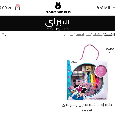
n
0
القائمة
₪
0.00
t
سبراي
Categories
الرئيسية
منتجات تحت الوسم “سبراي”
SOLD O
UT
طقم إبداع أقلام سبراي وختم ميني
ماوس