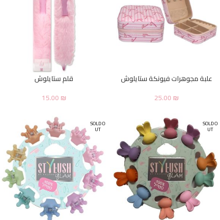
علبة مجوهرات فيونكة ستايلوش
قلم ستايلوش
15.00
₪
25.00
₪
SOLD O
SOLD O
UT
UT