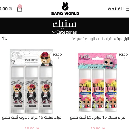
n
0
القائمة
₪
0.00
t
ستيك
Categories
الرئيسية
منتجات تحت الوسم “ستيك”
SOLD O
SOLD O
UT
UT
غراء ستيك 15 غرام LOL ثلاث قطع
غراء ستيك 15 غرام دبدوب ثلاث قطع
13.00
₪
10.90
₪