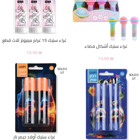
غراء ستيك 15 غرام مينيونز ثلاث قطع
غراء ستيك أشكال فضاء
10.90
₪
13.00
₪
SOLD O
UT
SOLD O
UT
غراء ستيك أولاد جيمر نار