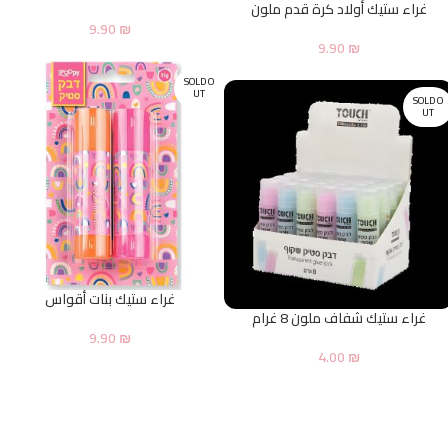
غراء ستيك أولاد كرة قدم ملون
9.90
₪
9.90
₪
SOLD O
UT
SOLD O
UT
غراء ستيك بنات أقواس
غراء ستيك شفاف ملون 8 غرام
9.90
₪
4.00
₪