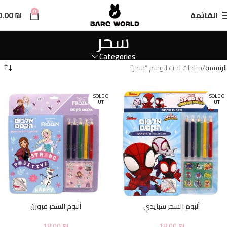
n
0
القائمة
₪
0.00
t
سحر
Categories
الرئيسية
منتجات تحت الوسم “سحر”
SOLD O
SOLD O
UT
UT
ألبوم السحر سبايدي
ألبوم السحر فروزن
18.00
₪
18.00
₪