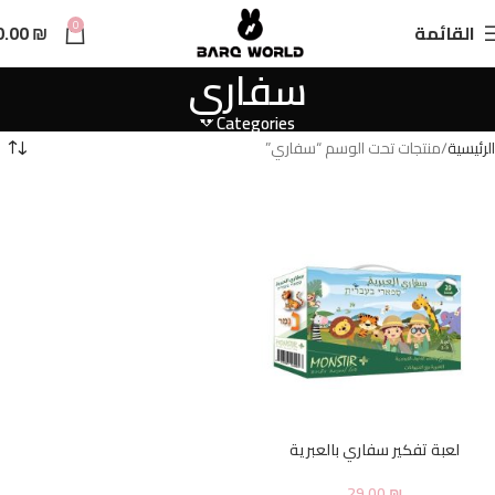
n
0
القائمة
₪
0.00
t
سفاري
Categories
الرئيسية
منتجات تحت الوسم “سفاري”
لعبة تفكير سفاري بالعبرية
29.00
₪