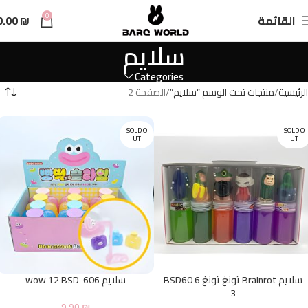
n
0
القائمة
₪
0.00
t
سلايم
Categories
الرئيسية
منتجات تحت الوسم “سلايم”
الصفحة 2
SOLD O
SOLD O
UT
UT
سلايم Brainrot تونغ تونغ 6 BSD60
سلايم wow 12 BSD-606
3
9.90
₪