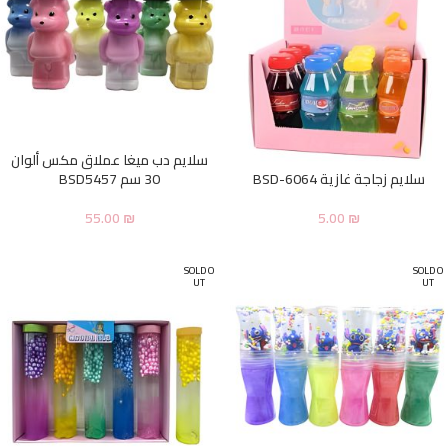
سلايم دب ميغا عملاق مكس ألوان
سلايم زجاجة غازية BSD-6064
30 سم BSD5457
55.00
₪
5.00
₪
SOLD O
SOLD O
UT
UT