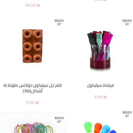
35.00
₪
SOLD O
SOLD O
UT
UT
فرشاة سيليكون
قلم جل سيليكون دوناتس ملونة (4
أشكال)(36)
9.90
₪
5.00
₪
SOLD O
UT
SOLD O
UT