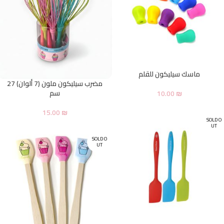
ماسك سيليكون للقلم
مضرب سيليكون ملون (7 ألوان) 27
سم
10.00
₪
15.00
₪
SOLD O
UT
SOLD O
UT