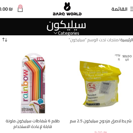
n
0
القائمة
₪
0.00
t
سيليكون
Categories
الرئيسية
منتجات تحت الوسم “سيليكون”
SOLD O
UT
شريط لاصق مزدوج سيليكون 2.5 سم
طقم 6 شفاطات سيليكون ملونة
قابلة لإعادة الاستخدام
9.00
₪