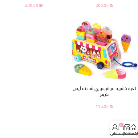
200.00
₪
200.00
₪
لعبة خشبية مونتيسوري شاحنة آيس
كريم
115.00
₪
0
لرئيسية
المتجر
السلة
حسابي