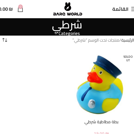
n
0
القائمة
₪
0.00
t
شرطي
Categories
الرئيسية
منتجات تحت الوسم “شرطي”
SOLD O
UT
بطة مطاطية شرطي
19.00
₪