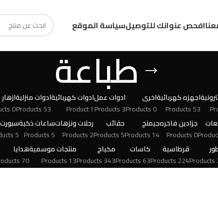
عنا
افحص عنوانك للتوصيل
سياسة الموقع
طباعة
رونية
اجهزه كهربائية
اخرى
ادوات عمل
ادوات كهربائية
ادوات منزلية
ازهار
0 Products
53 Products
1 Product
3 Products
0 Products
53 Products
عات
جزادين فاخره
جيمنج
حقائب
رحلات ونزهات
ساعات ذكية
سبورت
5 Products
5 Products
2 Products
5 Products
14 Products
0 Products
ور
قرطاسية
كاسات
مكياج
منتجات موسمية
هدايا
70 Products
13 Products
343 Products
63 Products
224 Products
24