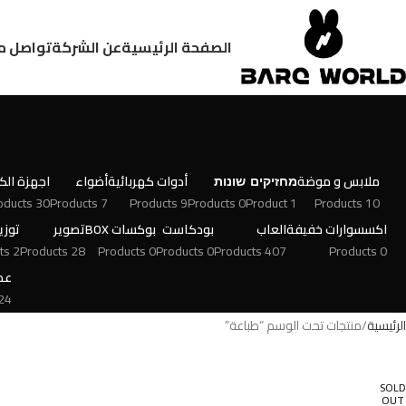
الصفحة الرئيسية
عن الشركة
تواصل م
ملابس و موضة
מחזיקים
שונות
أدوات كهربائية
أضواء
اجهزة الكت
30 Products
7 Products
9 Products
0 Products
1 Product
10 Products
اكسسوارات خفيفة
العاب
بودكاست
بوكسات BOX
تصوير
توزي
2 Products
28 Products
0 Products
0 Products
407 Products
0 Products
عط
 Products
الرئيسية
منتجات تحت الوسم “طباعة”
SOLD
OUT