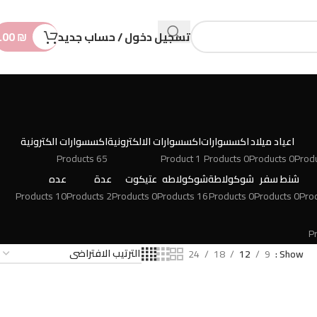
n
t
تسجيل دخول / حساب جديد
₪
.00
اعياد ميلاد
اكسسوارات
اكسسوارات الالكترونية
اكسسوارات الكترونية
65 Products
1 Product
0 Products
0 Products
شنط سفر
شوكولاطة
شوكولاطه
عتيكوت
عدة
عده
10 Products
2 Products
0 Products
16 Products
0 Products
0 Products
24
18
12
9
Show