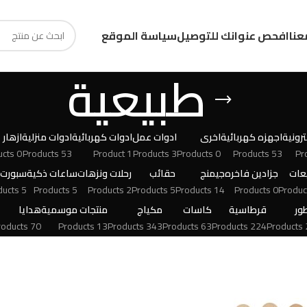
عنا
افحص عنوانك للتوصيل
سياسة الموقع
طبيعية
رونية
اجهزه كهربائية
اخرى
ادوات عمل
ادوات كهربائية
ادوات منزلية
ازهار
0 Products
53 Products
1 Product
3 Products
0 Products
53 Products
عات
جزادين فاخره
جيمنج
حقائب
رحلات ونزهات
ساعات ذكية
سبورت
5 Products
5 Products
2 Products
5 Products
14 Products
0 Products
ور
قرطاسية
كاسات
مكياج
منتجات موسمية
هدايا
70 Products
13 Products
343 Products
63 Products
224 Products
24