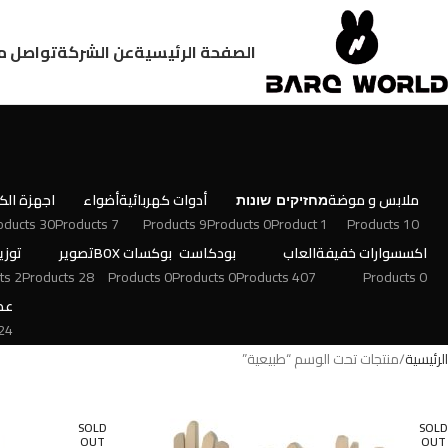
الصفحة الرئيسية
عن الشركة
تواصل م
ملابس و موضة
מחזיקים
שונות
أدوات كهربائية
أضواء
اجهزة الكت
30 Products
7 Products
9 Products
0 Products
1 Product
10 Products
اكسسوارات خفيفة
العاب
بودكاست
بوكسات BOX
تصوير
توزي
2 Products
28 Products
0 Products
0 Products
407 Products
0 Products
عط
 Products
الرئيسية
منتجات تحت الوسم “طبيعية”
SOLD
SOLD
OUT
OUT