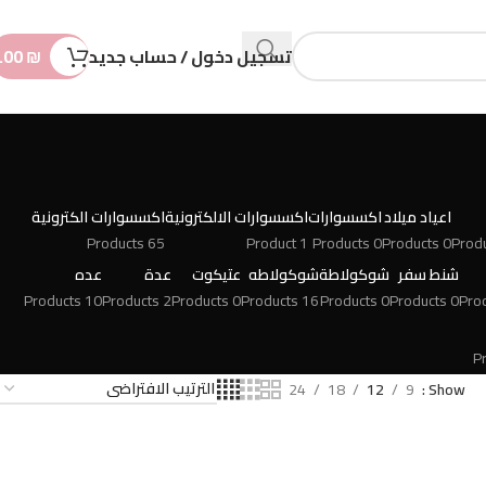
n
t
تسجيل دخول / حساب جديد
₪
.00
اعياد ميلاد
اكسسوارات
اكسسوارات الالكترونية
اكسسوارات الكترونية
65 Products
1 Product
0 Products
0 Products
شنط سفر
شوكولاطة
شوكولاطه
عتيكوت
عدة
عده
10 Products
2 Products
0 Products
16 Products
0 Products
0 Products
24
18
12
9
Show