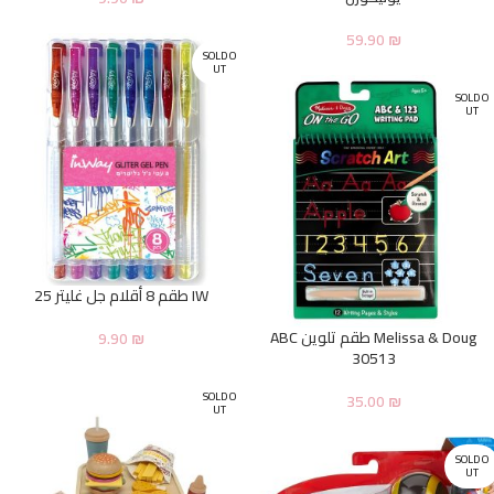
59.90
₪
SOLD O
UT
SOLD O
UT
IW طقم 8 أقلام جل غليتر 25
Melissa & Doug طقم تلوين ABC
9.90
₪
30513
SOLD O
35.00
₪
UT
SOLD O
UT