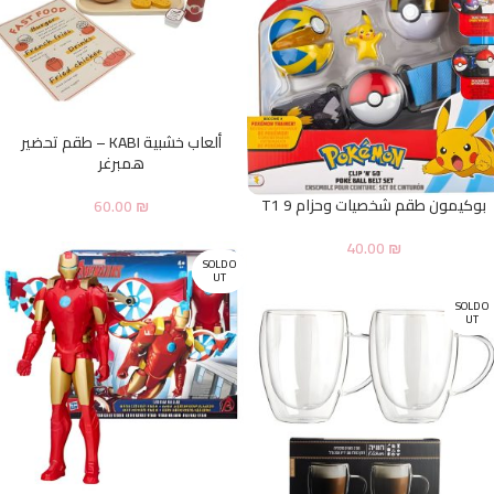
ألعاب خشبية KABI – طقم تحضير
همبرغر
بوكيمون طقم شخصيات وحزام T1 9
60.00
₪
40.00
₪
SOLD O
UT
SOLD O
UT