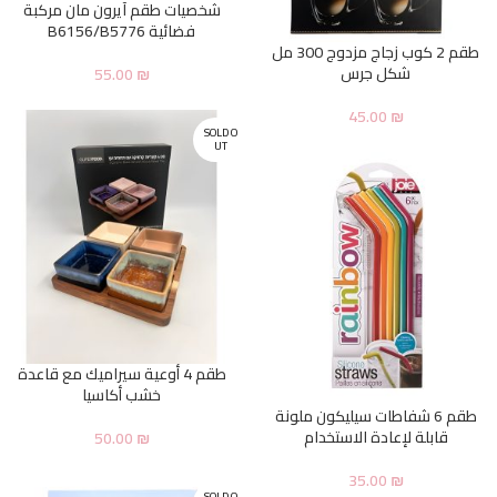
شخصيات طقم آيرون مان مركبة
فضائية B6156/B5776
طقم 2 كوب زجاج مزدوج 300 مل
شكل جرس
55.00
₪
45.00
₪
SOLD O
UT
طقم 4 أوعية سيراميك مع قاعدة
خشب أكاسيا
طقم 6 شفاطات سيليكون ملونة
قابلة لإعادة الاستخدام
50.00
₪
35.00
₪
SOLD O