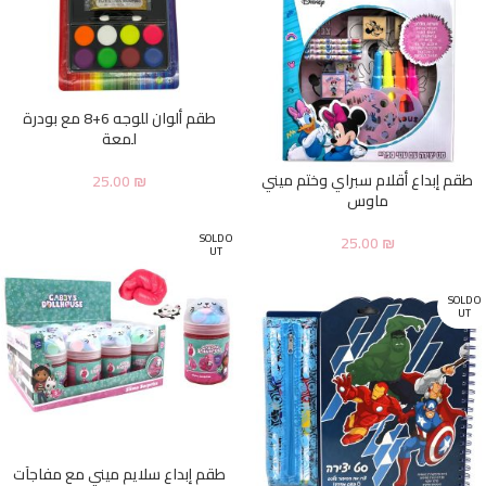
طقم ألوان للوجه 6+8 مع بودرة
لمعة
طقم إبداع أقلام سبراي وختم ميني
25.00
₪
ماوس
SOLD O
25.00
₪
UT
SOLD O
UT
طقم إبداع سلايم ميني مع مفاجآت