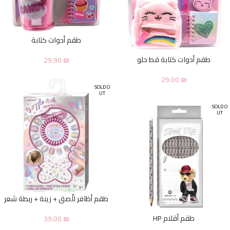
طقم أدوات كتابة
طقم أدوات كتابة قط حلو
29.90
₪
29.00
₪
SOLD O
UT
SOLD O
UT
طقم أظافر للّصق + زينة + ربطة شعر
طقم أقلام HP
39.00
₪