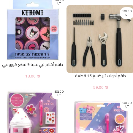
UT
SOLD O
UT
طقم أختام في علبة 9 قطع كورومي
طقم أدوات تريكسغ 15 قطعة
13.00
₪
59.00
₪
SOLD O
UT
SOLD O
UT