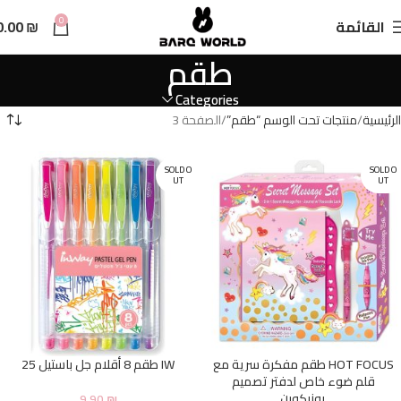
n
0
القائمة
₪
0.00
t
طقم
Categories
الرئيسية
منتجات تحت الوسم “طقم”
الصفحة 3
SOLD O
SOLD O
UT
UT
HOT FOCUS طقم مفكرة سرية مع
IW طقم 8 أقلام جل باستيل 25
قلم ضوء خاص لدفتر تصميم
يونيكورن
9.90
₪