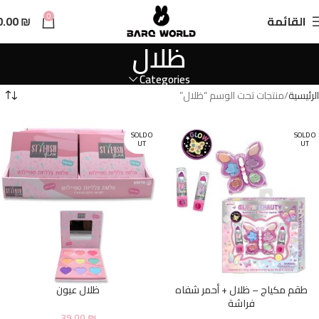
n
0
القائمة
₪
0.00
t
ظلال
Categories
الرئيسية
منتجات تحت الوسم “ظلال”
SOLD O
SOLD O
UT
UT
طقم مكياج – ظلال + أحمر شفاه
ظلال عيون
فراشة
39.00
₪