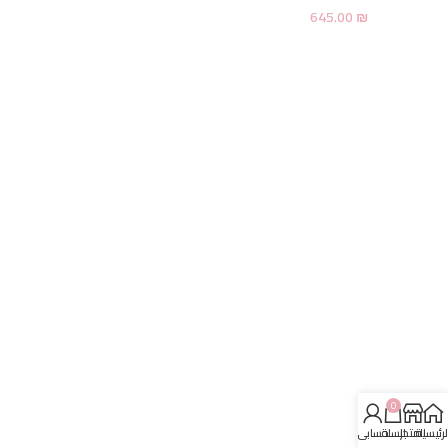
645.00
₪
0
لرئيسية
المتجر
السلة
حسابي