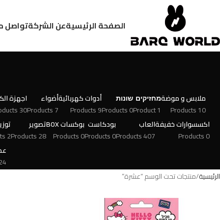
الصفحة الرئيسية
عن الشركة
تواصل م
ملابس و موضة
מחזיקים
שונות
أدوات كهربائية
أضواء
اجهزة الكت
30 Products
7 Products
9 Products
0 Products
1 Product
10 Products
اكسسوارات خفيفة
العاب
بودكاست
بوكسات BOX
تصوير
توزي
2 Products
28 Products
0 Products
0 Products
407 Products
0 Products
عط
 Products
الرئيسية
منتجات تحت الوسم “عشرة”