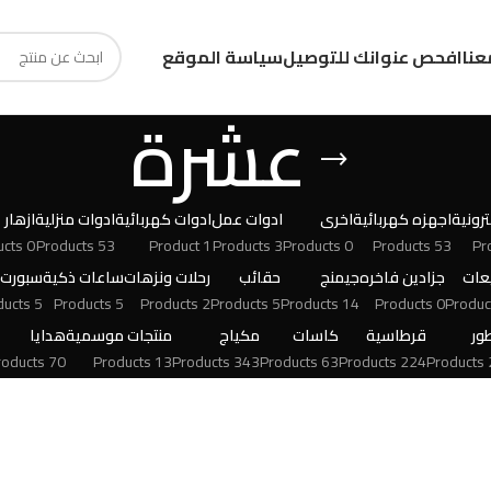
عنا
افحص عنوانك للتوصيل
سياسة الموقع
عشرة
رونية
اجهزه كهربائية
اخرى
ادوات عمل
ادوات كهربائية
ادوات منزلية
ازهار
0 Products
53 Products
1 Product
3 Products
0 Products
53 Products
عات
جزادين فاخره
جيمنج
حقائب
رحلات ونزهات
ساعات ذكية
سبورت
5 Products
5 Products
2 Products
5 Products
14 Products
0 Products
ور
قرطاسية
كاسات
مكياج
منتجات موسمية
هدايا
70 Products
13 Products
343 Products
63 Products
224 Products
24