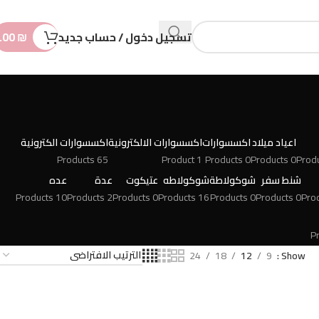
n
t
تسجيل دخول / حساب جديد
₪
.00
اعياد ميلاد
اكسسوارات
اكسسوارات الالكترونية
اكسسوارات الكترونية
65 Products
1 Product
0 Products
0 Products
شنط سفر
شوكولاطة
شوكولاطه
عتيكوت
عدة
عده
10 Products
2 Products
0 Products
16 Products
0 Products
0 Products
24
18
12
9
Show