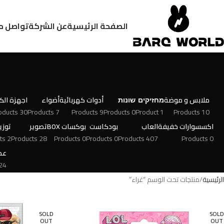
الصفحة الرئيسية
عن الشركة
تواصل م
ملابس و موضة
מחזיקים
שונות
أدوات كهربائية
أضواء
اجهزة الكت
30 Products
7 Products
9 Products
0 Products
1 Product
10 Products
اكسسوارات خفيفة
العاب
بودكاست
بوكسات BOX
تصوير
توزي
2 Products
28 Products
0 Products
0 Products
407 Products
0 Products
عط
 Products
الرئيسية
منتجات تحت الوسم “غراء”
SOLD
SOLD
OUT
OUT