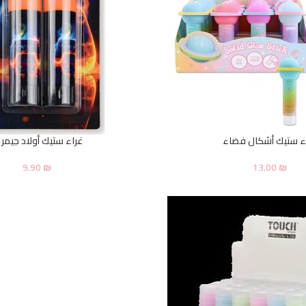
ء ستيك أشكال فضاء
غراء ستيك أولاد جيمر ن
9.90
₪
13.00
₪