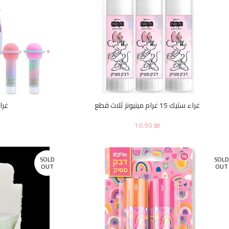
غراء ستيك 15 غرام مينيونز ثلاث قطع
غرا
10.90
₪
SOLD
SOLD
OUT
OUT