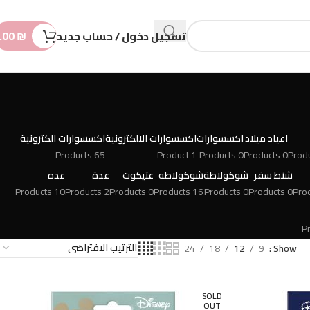
n
t
تسجيل دخول / حساب جديد
₪
.00
اعياد ميلاد
اكسسوارات
اكسسوارات الالكترونية
اكسسوارات الكترونية
65 Products
1 Product
0 Products
0 Products
شنط سفر
شوكولاطة
شوكولاطه
عتيكوت
عدة
عده
10 Products
2 Products
0 Products
16 Products
0 Products
0 Products
24
18
12
9
Show
SOLD
OUT