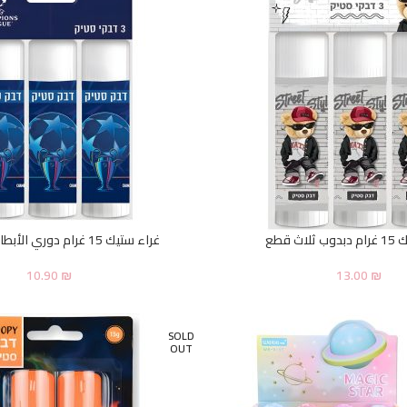
اث قطع
غراء ستيك 15 غرام دوري الأبطال ثلاث قطع
10.90
₪
13.00
₪
SOLD
OUT