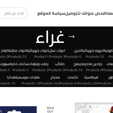
عنا
افحص عنوانك للتوصيل
سياسة الموقع
غراء
رونية
اجهزه كهربائية
اخرى
ادوات عمل
ادوات كهربائية
ادوات منزلية
ازهار
0 Products
53 Products
1 Product
3 Products
0 Products
53 Products
عات
جزادين فاخره
جيمنج
حقائب
رحلات ونزهات
ساعات ذكية
سبورت
5 Products
5 Products
2 Products
5 Products
14 Products
0 Products
ور
قرطاسية
كاسات
مكياج
منتجات موسمية
هدايا
70 Products
13 Products
343 Products
63 Products
224 Products
24
SOLD
OUT