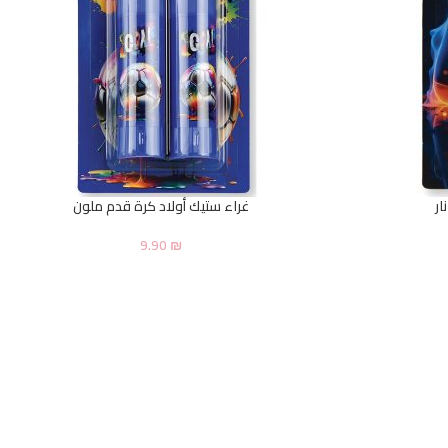
ار
غراء ستيك أولاد كرة قدم ملون
9.90
₪