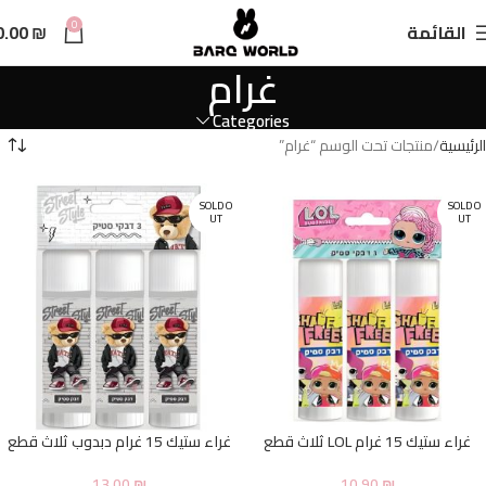
n
0
القائمة
₪
0.00
t
غرام
Categories
الرئيسية
منتجات تحت الوسم “غرام”
SOLD O
SOLD O
UT
UT
غراء ستيك 15 غرام LOL ثلاث قطع
غراء ستيك 15 غرام دبدوب ثلاث قطع
13.00
₪
10.90
₪