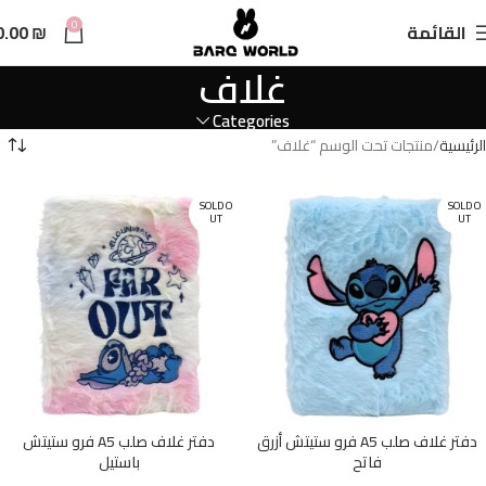
n
0
القائمة
₪
0.00
t
غلاف
Categories
الرئيسية
منتجات تحت الوسم “غلاف”
SOLD O
SOLD O
UT
UT
دفتر غلاف صلب A5 فرو ستيتش أزرق
دفتر غلاف صلب A5 فرو ستيتش
فاتح
باستيل