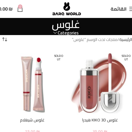
n
0
القائمة
₪
0.00
t
غلوس
Categories
الرئيسية
منتجات تحت الوسم “غلوس”
SOLD O
SOLD O
UT
UT
غلوس KIKO 3D هيدرا
غلوس شيغلام
15.00
₪
35.00
₪