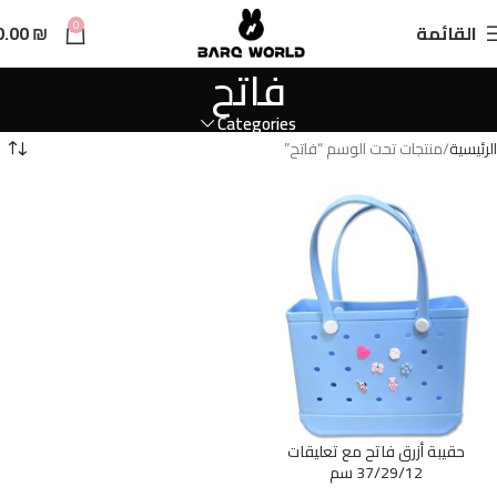
n
0
القائمة
₪
0.00
t
فاتح
Categories
الرئيسية
منتجات تحت الوسم “فاتح”
حقيبة أزرق فاتح مع تعليقات
37/29/12 سم