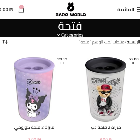
n
0
القائمة
₪
0.00
t
فتحة
Categories
الرئيسية
منتجات تحت الوسم “فتحة”
SOLD O
SOLD O
UT
UT
مبراة 2 فتحة دب
مبراة 2 فتحة كورومي
7.00
₪
8.00
₪