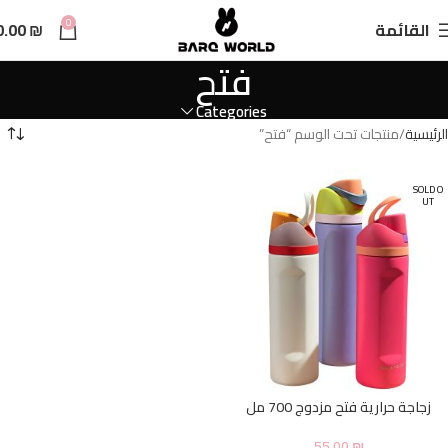
n
0
القائمة
₪
0.00
t
فتح
Categories
الرئيسية
منتجات تحت الوسم “فتح”
SOLD O
UT
زجاجة حرارية فتح مزدوج 700 مل
55.00
₪