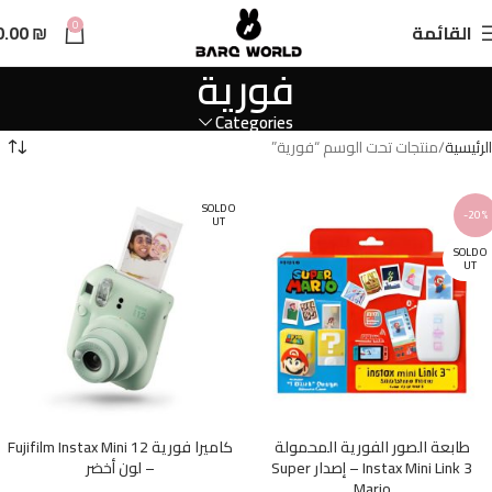
n
0
القائمة
₪
0.00
t
فورية
Categories
الرئيسية
منتجات تحت الوسم “فورية”
SOLD O
-20%
UT
SOLD O
UT
طابعة الصور الفورية المحمولة
كاميرا فورية Fujifilm Instax Mini 12
Instax Mini Link 3 – إصدار Super
– لون أخضر
Mario