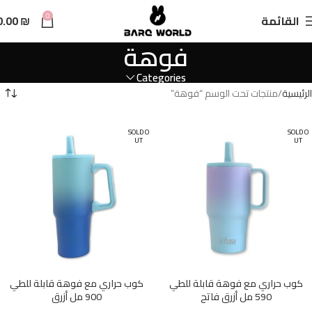
n
0
القائمة
₪
0.00
t
فوهة
Categories
الرئيسية
منتجات تحت الوسم “فوهة”
SOLD O
SOLD O
UT
UT
كوب حراري مع فوهة قابلة للطي
كوب حراري مع فوهة قابلة للطي
590 مل أزرق فاتح
900 مل أزرق