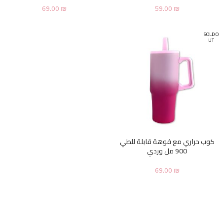
69.00
₪
59.00
₪
SOLD O
UT
كوب حراري مع فوهة قابلة للطي
900 مل وردي
69.00
₪