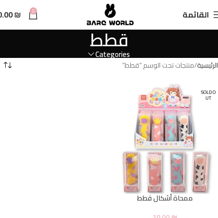
n
0
القائمة
₪
0.00
t
قطط
Categories
الرئيسية
منتجات تحت الوسم “قطط”
SOLD O
UT
ممحاة أشكال قطط
10.00
₪