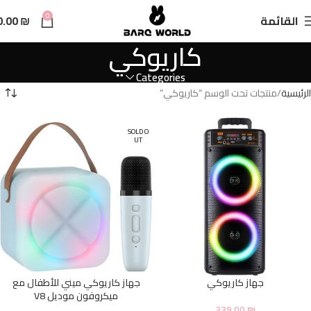
n
0
القائمة
₪
0.00
t
كاريوكي
Categories
الرئيسية
منتجات تحت الوسم “كاريوكي”
SOLD O
UT
جهاز كاريوكي
جهاز كاريوكي ميني للأطفال مع
ميكروفون موديل V8
339.00
₪