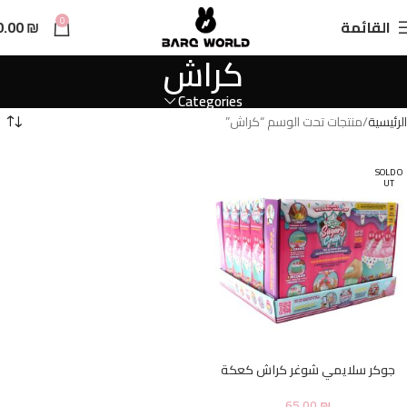
n
0
القائمة
₪
0.00
t
كراش
Categories
الرئيسية
منتجات تحت الوسم “كراش”
SOLD O
UT
جوكر سلايمي شوغر كراش كعكة
65.00
₪