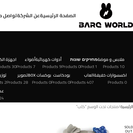
الصفحة الرئيسية
عن الشركة
تواصل م
ملابس و موضة
מחזיקים
שונות
أدوات كهربائية
أضواء
اجهزة الكت
30 Products
7 Products
9 Products
0 Products
1 Product
10 Products
اكسسوارات خفيفة
العاب
بودكاست
بوكسات BOX
تصوير
توزي
2 Products
28 Products
0 Products
0 Products
407 Products
0 Products
عط
 Products
الرئيسية
منتجات تحت الوسم “كلب”
SOLD
OUT