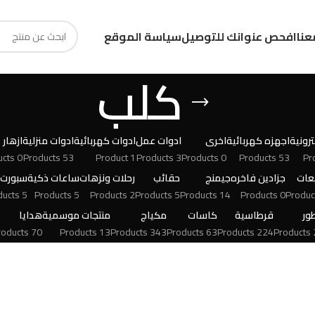
عنا
افحص عنوانك للتوصيل
سياسة الموقع
كلب
رونية
اجهزه كهربائية
اخرى
ادوات عمل
ادوات كهربائية
ادوات منزلية
ازهار
0 Products
53 Products
1 Product
3 Products
0 Products
53 Products
عات
جزادين فاخره
جيمنج
حقائب
رحلات ونزهات
ساعات ذكية
سبورت
5 Products
5 Products
2 Products
5 Products
14 Products
0 Products
ور
قرطاسية
كاسات
مكياج
منتجات موسمية
هدايا
70 Products
13 Products
343 Products
63 Products
224 Products
24