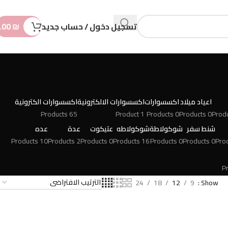
n
t
تسجيل دخول / حساب جديد
₪
.00
اعياد ميلاد
اكسسوارات
اكسسوارات الالكترونية
اكسسوارات الكترونية
65 Products
1 Product
0 Products
0 Products
شنط سفر
شوكولاطة
شوكولاطه
عتيكوت
عدة
عده
10 Products
2 Products
0 Products
16 Products
0 Products
0 Products
24
18
12
9
Show