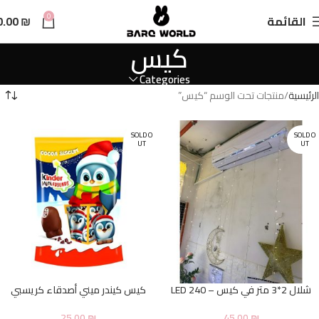
n
0
القائمة
₪
0.00
t
كيس
Categories
الرئيسية
منتجات تحت الوسم “كيس”
SOLD O
SOLD O
UT
UT
شلال 2*3 متر في كيس – 240 LED
كيس كيندر ميني أصدقاء كريسبي
25.00
₪
45.00
₪