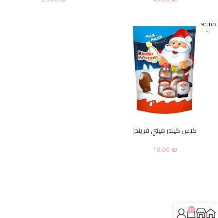
SOLD O
UT
كيس كيندر ميني فريندز
10.00
₪
0