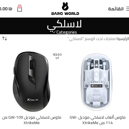
n
0
القائمة
₪
0.00
t
لاسلكي
Categories
الرئيسية
منتجات تحت الوسم “لاسلكي”
SOLD O
UT
ماوس ألعاب لاسلكي موديل GW-
ماوس لاسلكي موديل GW-109 من
114 من XtrikeMe
XtrikeMe