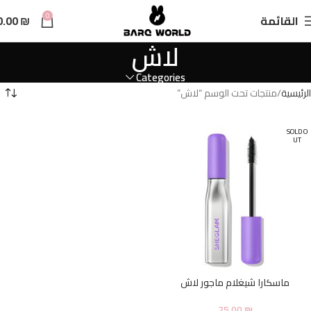
n
0
القائمة
₪
0.00
t
لاش
Categories
الرئيسية
منتجات تحت الوسم “لاش”
SOLD O
UT
ماسكارا شيغلام ماجور لاش
25.00
₪