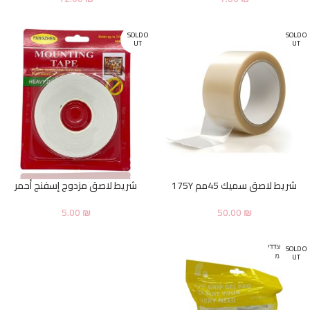
SOLD O
SOLD O
UT
UT
شريط لاصق سميك 45مم 175Y
شريط لاصق مزدوج إسفنج أحمر
5.00
₪
50.00
₪
SOLD O
UT