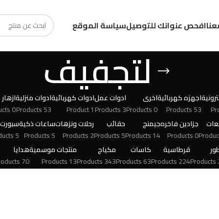
عنا
افحص عنوانك للتوصيل
سياسة الموقع
لتجفيف
رونية
اجهزه كهربائية
اخرى
ادوات عمل
ادوات كهربائية
ادوات منزلية
ازهار
0 Products
53 Products
1 Product
3 Products
0 Products
53 Products
عات
جزادين فاخره
جيمنج
حقائب
رحلات ونزهات
ساعات ذكية
سبورت
5 Products
5 Products
2 Products
5 Products
14 Products
0 Products
ور
قرطاسية
كاسات
مكياج
منتجات موسمية
هدايا
70 Products
13 Products
343 Products
63 Products
224 Products
24