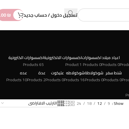
n
t
تسجيل دخول / حساب جديد
₪
.00
اعياد ميلاد
اكسسوارات
اكسسوارات الالكترونية
اكسسوارات الكترونية
65 Products
1 Product
0 Products
0 Products
شنط سفر
شوكولاطة
شوكولاطه
عتيكوت
عدة
عده
10 Products
2 Products
0 Products
16 Products
0 Products
0 Products
24
18
12
9
Show