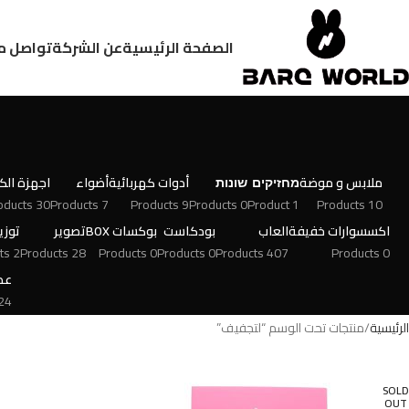
الصفحة الرئيسية
عن الشركة
تواصل م
ملابس و موضة
מחזיקים
שונות
أدوات كهربائية
أضواء
اجهزة الكت
30 Products
7 Products
9 Products
0 Products
1 Product
10 Products
اكسسوارات خفيفة
العاب
بودكاست
بوكسات BOX
تصوير
توزي
2 Products
28 Products
0 Products
0 Products
407 Products
0 Products
عط
 Products
الرئيسية
منتجات تحت الوسم “لتجفيف”
SOLD
OUT